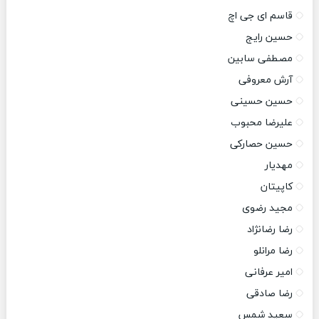
قاسم ای جی اچ
حسین رایج
مصطفی سابین
آرش معروفی
حسین حسینی
علیرضا محبوب
حسین حصارکی
مهدیار
کاپیتان
مجید رضوی
رضا رضانژاد
رضا مرانلو
امیر عرفانی
رضا صادقی
سعید شمس