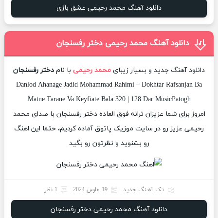
دانلود آهنگ محمد رحیمی عشق بازی
دانلود آهنگ محمد رحیمی دختر رفسنجان
دانلود آهنگ جدید و بسیار زیبای
محمد رحیمی
با نام
دختر رفسنجان
Danlod Ahanage Jadid Mohammad Rahimi – Dokhtar Rafsanjan Ba
Matne Tarane Va Keyfiate Bala 320 | 128 Dar MusicPatogh
امروز برای شما عزیزان ترانه فوق العاده دختر رفسنجان با صدای محمد
رحیمی عزیز رو در سایت موزیک پاتوق آماده کردیم، حتما این اهنگ
رو بشنوید و نظرتون رو بگید
تک آهنگ جدید
19 مارس 2024
1 نظر
دانلود آهنگ محمد رحیمی دختر رفسنجان