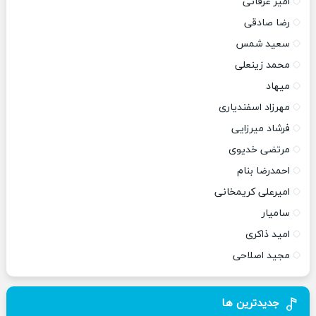
امیر عرفانی
رضا صادقی
سعید شمس
محمد زینعلی
میهاد
مهرزاد اسفندیاری
فرشاد میرزایی
مرتضی خدیوی
احمدرضا بنام
امیرعلی کریمخانی
سامیار
امید ذاکری
مجید اصلاحی
جدیدترین ها