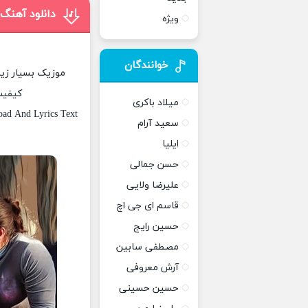
دانلود آهنگ 
ویژه
خوانندگان
موزیک بسیار زیبا
کیفیت 
میلاد باکری
ad And Lyrics Text
سعید آرام
ایلیا
حسن جمالی
علیرضا ولایی
قاسم ای جی اچ
حسین رایج
مصطفی سابین
آرش معروفی
حسین حسینی