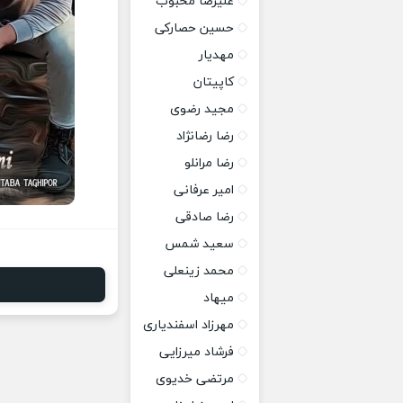
علیرضا محبوب
حسین حصارکی
مهدیار
کاپیتان
مجید رضوی
رضا رضانژاد
رضا مرانلو
امیر عرفانی
رضا صادقی
سعید شمس
محمد زینعلی
میهاد
مهرزاد اسفندیاری
فرشاد میرزایی
مرتضی خدیوی