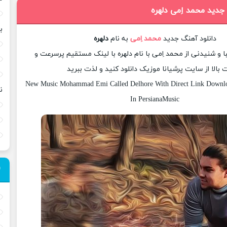
جدید محمد اِمی دلهره
ب
دانلود آهنگ جدید
محمد اِمی
به نام
دلهره
 و شنیدنی از محمد اِمی با نام دلهره با لینک مستقیم پرسرعت و
بالا از سایت پرشیانا موزیک دانلود کنید و لذت ببرید
New Music Mohammad Emi Called Delhore With Direct Link Downlo
ن
In PersianaMusic