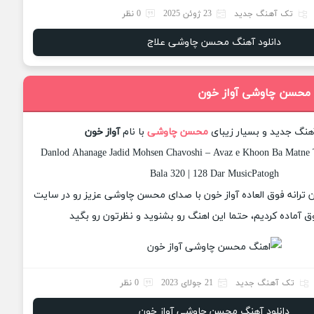
تک آهنگ جدید
23 ژوئن 2025
0 نظر
دانلود آهنگ محسن چاوشی علاج
 محسن چاوشی آواز خون
آهنگ جدید و بسیار زیبای
محسن چاوشی
با نام
آواز خون
Danlod Ahanage Jadid Mohsen Chavoshi – Avaz e Khoon Ba Matne T
Bala 320 | 128 Dar MusicPatogh
ان ترانه فوق العاده آواز خون با صدای محسن چاوشی عزیز رو در سایت
 آماده کردیم، حتما این اهنگ رو بشنوید و نظرتون رو بگید
تک آهنگ جدید
21 جولای 2023
0 نظر
دانلود آهنگ محسن چاوشی آواز خون