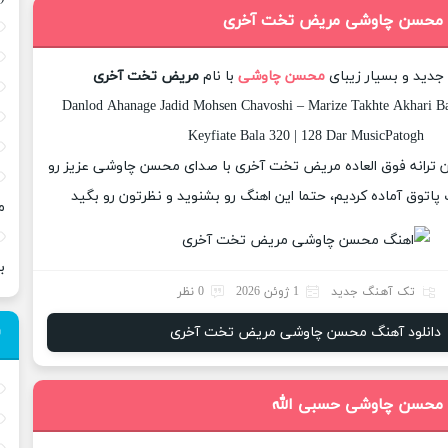
گ محسن چاوشی مریض تخت آخری
 جدید و بسیار زیبای
محسن چاوشی
با نام
مریض تخت آخری
Danlod Ahanage Jadid Mohsen Chavoshi – Marize Takhte Akhari B
Keyfiate Bala 320 | 128 Dar MusicPatogh
زان ترانه فوق العاده مریض تخت آخری با صدای محسن چاوشی عزیز رو
اتوق آماده کردیم، حتما این اهنگ رو بشنوید و نظرتون رو بگید
م
ب
تک آهنگ جدید
1 ژوئن 2026
0 نظر
دانلود آهنگ محسن چاوشی مریض تخت آخری
 محسن چاوشی حسبی الله