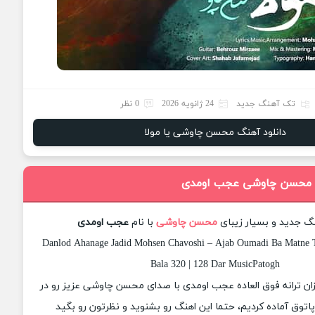
تک آهنگ جدید
24 ژانویه 2026
0 نظر
دانلود آهنگ محسن چاوشی یا مولا
گ محسن چاوشی عجب اومدی
نگ جدید و بسیار زیبای
محسن چاوشی
با نام
عجب اومدی
Danlod Ahanage Jadid Mohsen Chavoshi – Ajab Oumadi Ba Matne T
Bala 320 | 128 Dar MusicPatogh
یزان ترانه فوق العاده عجب اومدی با صدای محسن چاوشی عزیز رو در
وق آماده کردیم، حتما این اهنگ رو بشنوید و نظرتون رو بگید