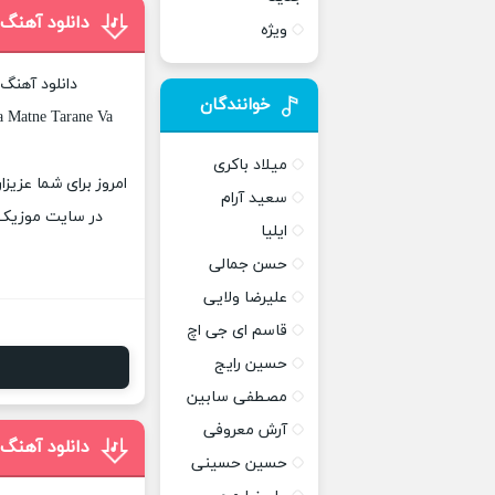
دانلود آهن
ویژه
دانلود آهنگ
خوانندگان
a Matne Tarane Va
میلاد باکری
امروز برای شما عزی
سعید آرام
در سایت موزیک پ
ایلیا
حسن جمالی
علیرضا ولایی
قاسم ای جی اچ
حسین رایج
مصطفی سابین
آرش معروفی
دانلود آهنگ
حسین حسینی