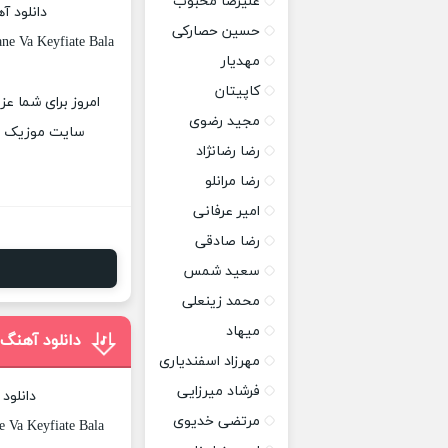
علیرضا محبوب
دانلود آ
حسین حصارکی
ne Va Keyfiate Bala
مهدیار
کاپیتان
امروز برای شما عز
مجید رضوی
سایت موزیک پات
رضا رضانژاد
رضا مرانلو
امیر عرفانی
رضا صادقی
سعید شمس
محمد زینعلی
میهاد
دانلود آهنگ
مهرزاد اسفندیاری
فرشاد میرزایی
دانلود
مرتضی خدیوی
 Va Keyfiate Bala