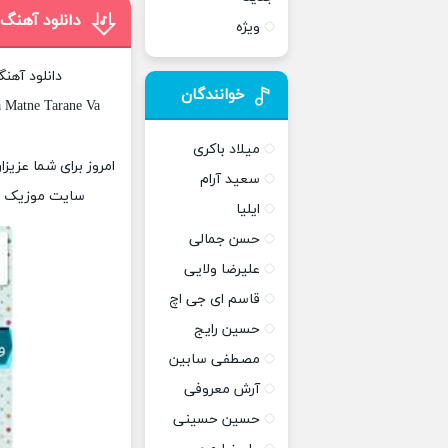
دانلود آهنگ
ویژه
دانلود آهن
خوانندگان
 Matne Tarane Va
میلاد باکری
امروز برای شما عزیز
سعید آرام
سایت موزیک پات
ایلیا
حسن جمالی
علیرضا ولایی
قاسم ای جی اچ
حسین رایج
مصطفی سابین
آرش معروفی
حسین حسینی