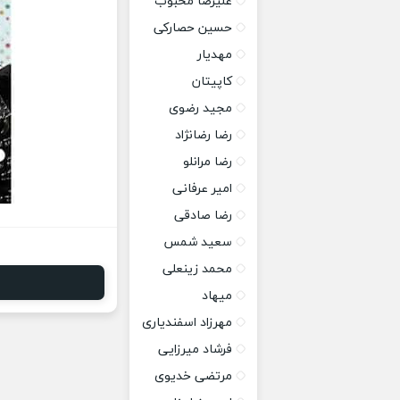
علیرضا محبوب
حسین حصارکی
مهدیار
کاپیتان
مجید رضوی
رضا رضانژاد
رضا مرانلو
امیر عرفانی
رضا صادقی
سعید شمس
محمد زینعلی
میهاد
مهرزاد اسفندیاری
فرشاد میرزایی
مرتضی خدیوی