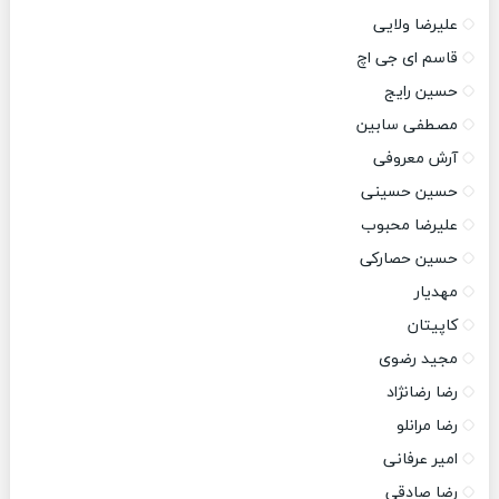
علیرضا ولایی
قاسم ای جی اچ
حسین رایج
مصطفی سابین
آرش معروفی
حسین حسینی
علیرضا محبوب
حسین حصارکی
مهدیار
کاپیتان
مجید رضوی
رضا رضانژاد
رضا مرانلو
امیر عرفانی
رضا صادقی