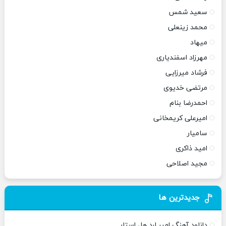
سعید شمس
محمد زینعلی
میهاد
مهرزاد اسفندیاری
فرشاد میرزایی
مرتضی خدیوی
احمدرضا بنام
امیرعلی کریمخانی
سامیار
امید ذاکری
مجید اصلاحی
جدیدترین ها
دانلود آهنگ امیر لرد هل استار