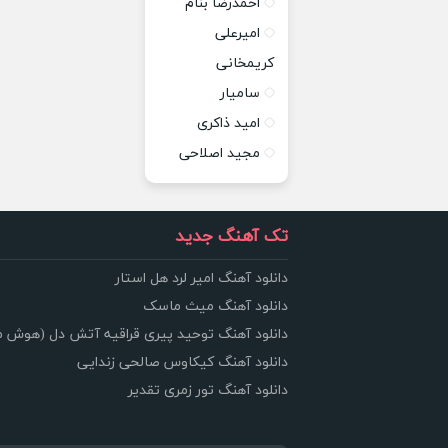
احمدرضا بنام
امیرعلی
کریمخانی
سامیار
امید ذاکری
مجید اصلاحی
تک آهنگ جدید
دانلود آهنگ امیر لرد هل استار
دانلود آهنگ میث ماسک
دانلود آهنگ توحید پیری قراقیه آتش دل (هوش 
دانلود آهنگ کیکاوس صالحی زندایی
دانلود آهنگ تور زمری تقدیر