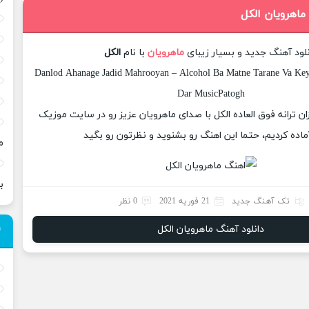
ماهرویان الکل
نلود آهنگ جدید و بسیار زیبای
ماهرویان
با نام
الکل
Danlod Ahanage Jadid Mahrooyan – Alcohol Ba Matne Tarane Va Keyf
Dar MusicPatogh
زان ترانه فوق العاده الکل با صدای ماهرویان عزیز رو در سایت موزیک
ماده کردیم، حتما این اهنگ رو بشنوید و نظرتون رو بگید
م
ب
تک آهنگ جدید
21 فوریه 2021
0 نظر
دانلود آهنگ ماهرویان الکل