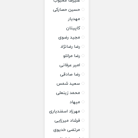
علیرضا محبوب
حسین حصارکی
مهدیار
کاپیتان
مجید رضوی
رضا رضانژاد
رضا مرانلو
امیر عرفانی
رضا صادقی
سعید شمس
محمد زینعلی
میهاد
مهرزاد اسفندیاری
فرشاد میرزایی
مرتضی خدیوی