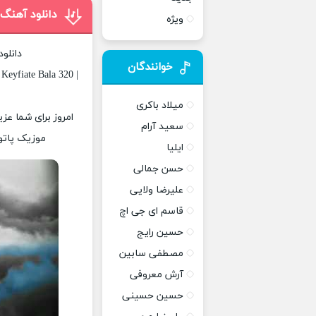
دانلود آهن
ویژه
دانلو
خوانندگان
Keyfiate Bala 320 |
میلاد باکری
امروز برای شما عز
سعید آرام
موزیک پاتوق
ایلیا
حسن جمالی
علیرضا ولایی
قاسم ای جی اچ
حسین رایج
مصطفی سابین
آرش معروفی
حسین حسینی