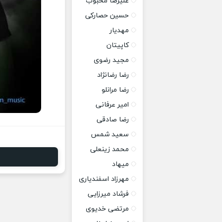
علیرضا محبوب
حسین حصارکی
مهدیار
کاپیتان
مجید رضوی
رضا رضانژاد
رضا مرانلو
امیر عرفانی
رضا صادقی
سعید شمس
محمد زینعلی
میهاد
مهرزاد اسفندیاری
فرشاد میرزایی
مرتضی خدیوی