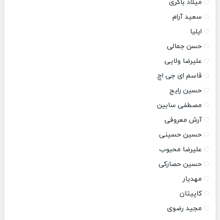
میلاد باکری
سعید آرام
ایلیا
حسن جمالی
علیرضا ولایی
قاسم ای جی اچ
حسین رایج
مصطفی سابین
آرش معروفی
حسین حسینی
علیرضا محبوب
حسین حصارکی
مهدیار
کاپیتان
مجید رضوی