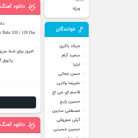
دانلود آهنگ 
ویژه
دان
خوانندگان
e Bala 320 | 128 Dar
میلاد باکری
امروز برای شما عزی
سعید آرام
پاتوق آ
ایلیا
حسن جمالی
علیرضا ولایی
قاسم ای جی اچ
حسین رایج
مصطفی سابین
آرش معروفی
دانلود آهنگ
حسین حسینی