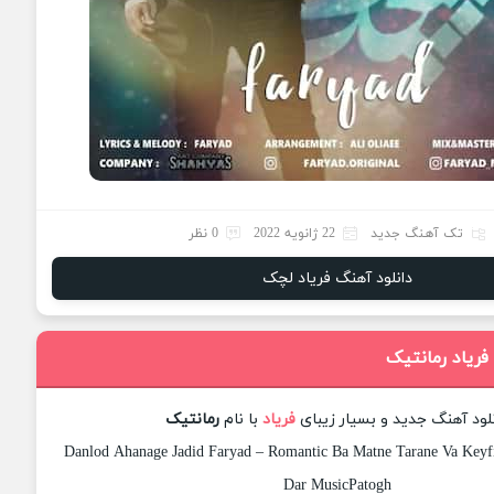
تک آهنگ جدید
22 ژانویه 2022
0 نظر
دانلود آهنگ فریاد لچک
فریاد رمانتیک
لود آهنگ جدید و بسیار زیبای
فریاد
با نام
رمانتیک
Danlod Ahanage Jadid Faryad – Romantic Ba Matne Tarane Va Keyfi
Dar MusicPatogh