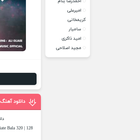
احمدرضا بنام
امیرعلی
کریمخانی
سامیار
امید ذاکری
مجید اصلاحی
دانلود آهنگ 
دان
ate Bala 320 | 128