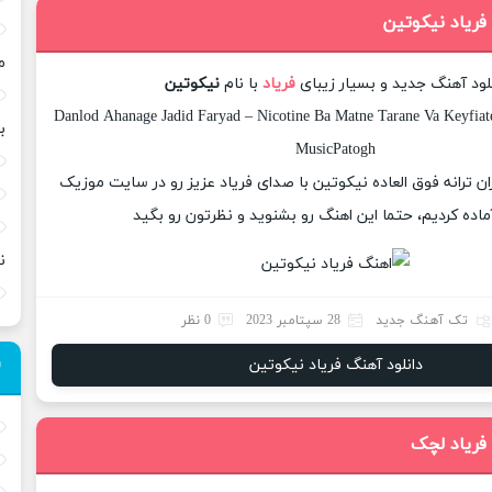
فریاد نیکوتین
م
لود آهنگ جدید و بسیار زیبای
فریاد
با نام
نیکوتین
Danlod Ahanage Jadid Faryad – Nicotine Ba Matne Tarane Va Keyfiat
ب
MusicPatogh
زان ترانه فوق العاده نیکوتین با صدای فریاد عزیز رو در سایت موزیک
ماده کردیم، حتما این اهنگ رو بشنوید و نظرتون رو بگید
ن
تک آهنگ جدید
28 سپتامبر 2023
0 نظر
دانلود آهنگ فریاد نیکوتین
 فریاد لچک