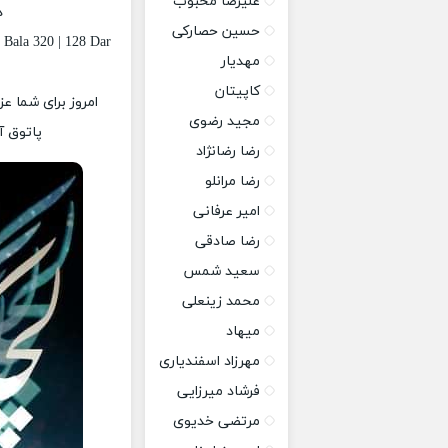
علیرضا محبوب
د
حسین حصارکی
 Bala 320 | 128 Dar
مهدیار
کاپیتان
امروز برای شما ع
مجید رضوی
پاتوق آ
رضا رضانژاد
رضا مرانلو
امیر عرفانی
رضا صادقی
سعید شمس
محمد زینعلی
میهاد
مهرزاد اسفندیاری
فرشاد میرزایی
مرتضی خدیوی