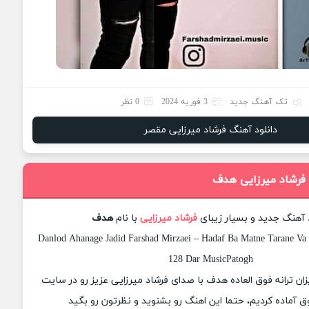
تک آهنگ جدید
3 فوریه 2024
0 نظر
دانلود آهنگ فرشاد میرزایی مقصر
 فرشاد میرزایی هدف
د آهنگ جدید و بسیار زیبای
فرشاد میرزایی
با نام
هدف
Danlod Ahanage Jadid Farshad Mirzaei – Hadaf Ba Matne Tarane Va 
128 Dar MusicPatogh
یزان ترانه فوق العاده هدف با صدای فرشاد میرزایی عزیز رو در سایت
 آماده کردیم، حتما این اهنگ رو بشنوید و نظرتون رو بگید