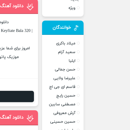
دانلود آهنگ 
ویژه
دانلو
خوانندگان
Keyfiate Bala 320 |
میلاد باکری
امروز برای شما عزی
سعید آرام
موزیک پاتوق
ایلیا
حسن جمالی
علیرضا ولایی
قاسم ای جی اچ
حسین رایج
مصطفی سابین
آرش معروفی
دانلود آهنگ
حسین حسینی