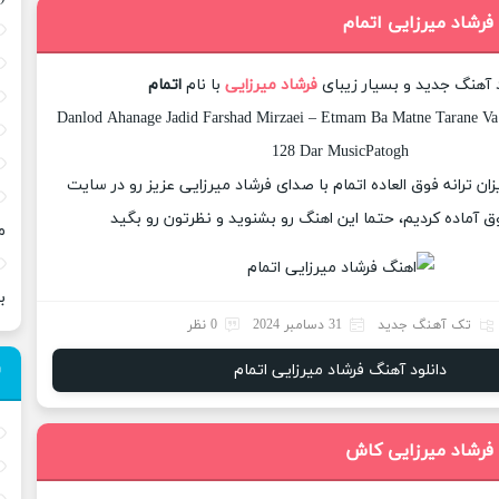
فرشاد میرزایی اتمام
د آهنگ جدید و بسیار زیبای
فرشاد میرزایی
با نام
اتمام
Danlod Ahanage Jadid Farshad Mirzaei – Etmam Ba Matne Tarane Va 
128 Dar MusicPatogh
زان ترانه فوق العاده اتمام با صدای فرشاد میرزایی عزیز رو در سایت
 آماده کردیم، حتما این اهنگ رو بشنوید و نظرتون رو بگید
م
ب
تک آهنگ جدید
31 دسامبر 2024
0 نظر
دانلود آهنگ فرشاد میرزایی اتمام
 فرشاد میرزایی کاش