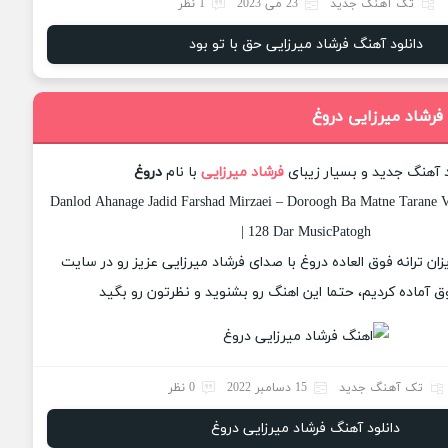
تک آهنگ جدید
23 می 2023
1 نظر
دانلود آهنگ فرشاد میرزایی حق با تو بود
فرشاد میرزایی دروغ
د آهنگ جدید و بسیار زیبای
فرشاد میرزایی
با نام
دروغ
Danlod Ahanage Jadid Farshad Mirzaei – Doroogh Ba Matne Tarane V
| 128 Dar MusicPatogh
یزان ترانه فوق العاده دروغ با صدای فرشاد میرزایی عزیز رو در سایت
 آماده کردیم، حتما این اهنگ رو بشنوید و نظرتون رو بگید
تک آهنگ جدید
15 دسامبر 2022
0 نظر
دانلود آهنگ فرشاد میرزایی دروغ