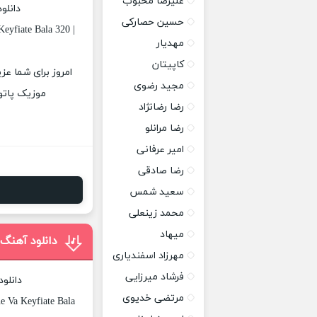
علیرضا محبوب
دانلو
حسین حصارکی
eyfiate Bala 320 |
مهدیار
کاپیتان
امروز برای شما عز
مجید رضوی
موزیک پاتوق
رضا رضانژاد
رضا مرانلو
امیر عرفانی
رضا صادقی
سعید شمس
محمد زینعلی
میهاد
دانلود آهنگ
مهرزاد اسفندیاری
فرشاد میرزایی
دانلو
مرتضی خدیوی
e Va Keyfiate Bala