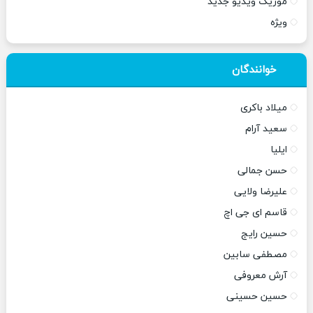
موزیک ویدیو جدید
ویژه
خوانندگان
میلاد باکری
سعید آرام
ایلیا
حسن جمالی
علیرضا ولایی
قاسم ای جی اچ
حسین رایج
مصطفی سابین
آرش معروفی
حسین حسینی