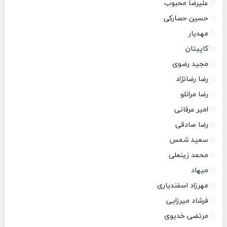
علیرضا محبوب
حسین حصارکی
مهدیار
کاپیتان
مجید رضوی
رضا رضانژاد
رضا مرانلو
امیر عرفانی
رضا صادقی
سعید شمس
محمد زینعلی
میهاد
مهرزاد اسفندیاری
فرشاد میرزایی
مرتضی خدیوی