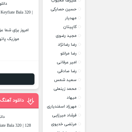
علیرضا محبوب
دانل
حسین حصارکی
Keyfiate Bala 320 |
مهدیار
کاپیتان
امروز برای شما عز
مجید رضوی
موزیک پاتوق
رضا رضانژاد
رضا مرانلو
امیر عرفانی
رضا صادقی
سعید شمس
محمد زینعلی
میهاد
دانلود آهنگ 
مهرزاد اسفندیاری
فرشاد میرزایی
دان
مرتضی خدیوی
ate Bala 320 | 128