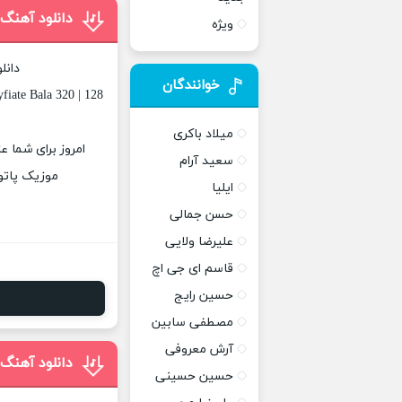
دانلود آهنگ 
ویژه
دانل
خوانندگان
fiate Bala 320 | 128
میلاد باکری
سعید آرام
موزیک پاتوق
ایلیا
حسن جمالی
علیرضا ولایی
قاسم ای جی اچ
حسین رایج
مصطفی سابین
آرش معروفی
دانلود آهنگ 
حسین حسینی