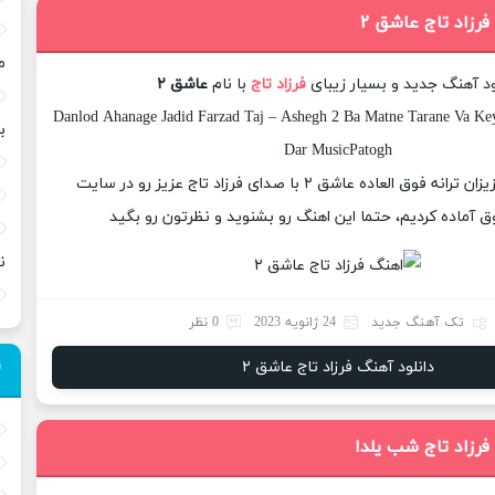
فرزاد تاج عاشق ۲
م
ود آهنگ جدید و بسیار زیبای
فرزاد تاج
با نام
عاشق ۲
Danlod Ahanage Jadid Farzad Taj – Ashegh 2 Ba Matne Tarane Va Key
ب
Dar MusicPatogh
امروز برای شما عزیزان ترانه فوق العاده عاشق ۲ با صدای فرزاد تاج عزیز رو در سایت
 آماده کردیم، حتما این اهنگ رو بشنوید و نظرتون رو بگید
ن
تک آهنگ جدید
24 ژانویه 2023
0 نظر
دانلود آهنگ فرزاد تاج عاشق ۲
فرزاد تاج شب یلدا