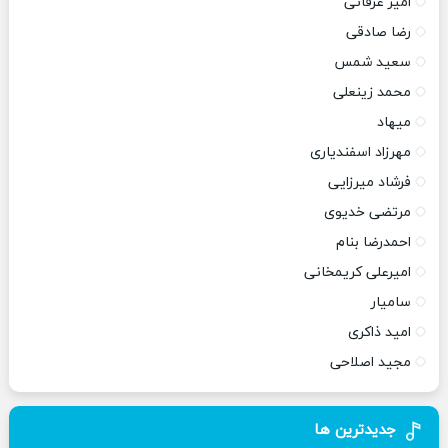
امیر عرفانی
رضا صادقی
سعید شمس
محمد زینعلی
میهاد
مهرزاد اسفندیاری
فرشاد میرزایی
مرتضی خدیوی
احمدرضا بنام
امیرعلی کریمخانی
سامیار
امید ذاکری
مجید اصلاحی
جدیدترین ها