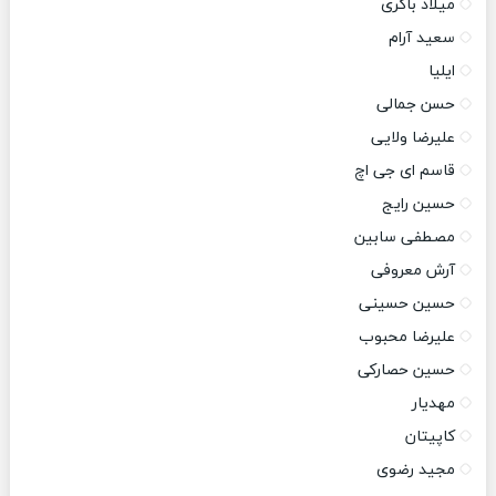
میلاد باکری
سعید آرام
ایلیا
حسن جمالی
علیرضا ولایی
قاسم ای جی اچ
حسین رایج
مصطفی سابین
آرش معروفی
حسین حسینی
علیرضا محبوب
حسین حصارکی
مهدیار
کاپیتان
مجید رضوی