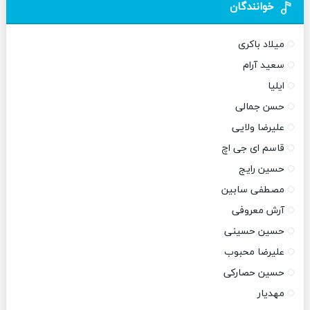
خوانندگان
میلاد باکری
سعید آرام
ایلیا
حسن جمالی
علیرضا ولایی
قاسم ای جی اچ
حسین رایج
مصطفی سابین
آرش معروفی
حسین حسینی
علیرضا محبوب
حسین حصارکی
مهدیار