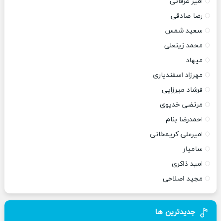
امیر عرفانی
رضا صادقی
سعید شمس
محمد زینعلی
میهاد
مهرزاد اسفندیاری
فرشاد میرزایی
مرتضی خدیوی
احمدرضا بنام
امیرعلی کریمخانی
سامیار
امید ذاکری
مجید اصلاحی
جدیدترین ها