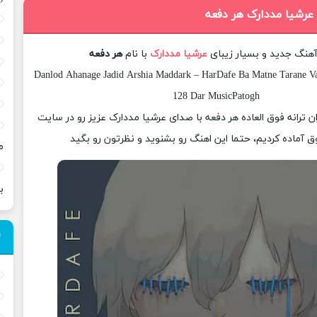
 عرشیا مددارک هر دفعه
 آهنگ جدید و بسیار زیبای
عرشیا مددارک
با نام
هر دفعه
Danlod Ahanage Jadid Arshia Maddark – HarDafe Ba Matne Tarane Va 
128 Dar MusicPatogh
ان ترانه فوق العاده هر دفعه با صدای عرشیا مددارک عزیز رو در سایت
 آماده کردیم، حتما این اهنگ رو بشنوید و نظرتون رو بگید
م
ب