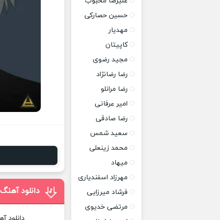
علیرضا محبوب
حسین حصارکی
مهدیار
کاپیتان
مجید رضوی
رضا رضانژاد
رضا مرانلو
امیر عرفانی
رضا صادقی
سعید شمس
محمد زینعلی
میهاد
مهرزاد اسفندیاری
دانلود آهنگ
فرشاد میرزایی
مرتضی خدیوی
دانلود آ