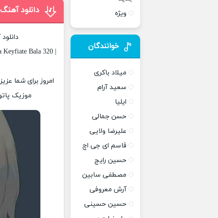
دانلود آهنگ
ویژه
دانلود
خوانندگان
Keyfiate Bala 320 |
میلاد باکری
امروز برای شما عزیز
سعید آرام
موزیک پاتوق
ایلیا
حسن جمالی
علیرضا ولایی
قاسم ای جی اچ
حسین رایج
مصطفی سابین
آرش معروفی
حسین حسینی