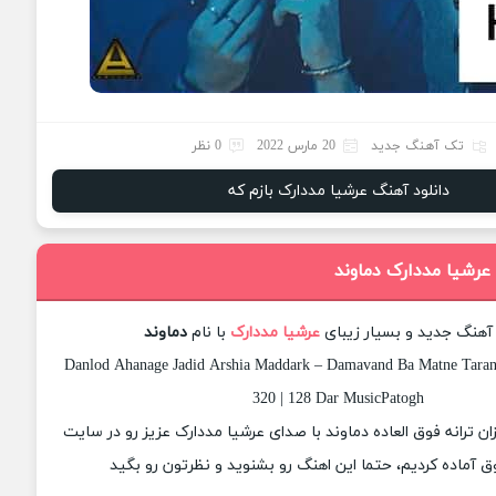
تک آهنگ جدید
20 مارس 2022
0 نظر
دانلود آهنگ عرشیا مددارک بازم که
عرشیا مددارک دماوند
 آهنگ جدید و بسیار زیبای
عرشیا مددارک
با نام
دماوند
Danlod Ahanage Jadid Arshia Maddark – Damavand Ba Matne Tarane
320 | 128 Dar MusicPatogh
زان ترانه فوق العاده دماوند با صدای عرشیا مددارک عزیز رو در سایت
 آماده کردیم، حتما این اهنگ رو بشنوید و نظرتون رو بگید