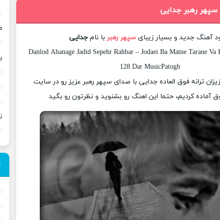
 سپهر رهبر جدایی
م
ود آهنگ جدید و بسیار زیبای
سپهر رهبر
با نام
جدایی
Danlod Ahanage Jadid Sepehr Rahbar – Jodaei Ba Matne Tarane Va K
ب
128 Dar MusicPatogh
زیزان ترانه فوق العاده جدایی با صدای سپهر رهبر عزیز رو در سایت
 آماده کردیم، حتما این اهنگ رو بشنوید و نظرتون رو بگید
ن