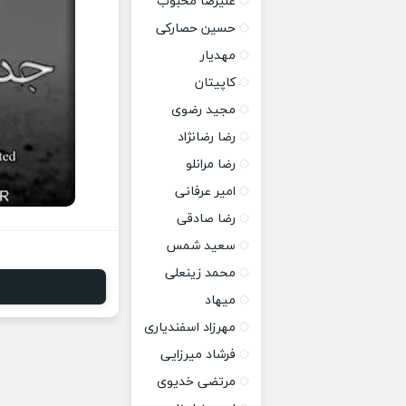
علیرضا محبوب
حسین حصارکی
مهدیار
کاپیتان
مجید رضوی
رضا رضانژاد
رضا مرانلو
امیر عرفانی
رضا صادقی
سعید شمس
محمد زینعلی
میهاد
مهرزاد اسفندیاری
فرشاد میرزایی
مرتضی خدیوی