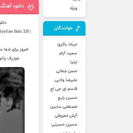
دانلود آهنگ
ویژه
دانل
خوانندگان
eyfiate Bala 320 |
میلاد باکری
امروز برای شما ع
سعید آرام
موزیک پاتوق
ایلیا
حسن جمالی
علیرضا ولایی
قاسم ای جی اچ
حسین رایج
مصطفی سابین
آرش معروفی
حسین حسینی