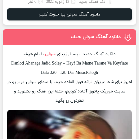
تک آهنگ جدید
13 ژانویه 2022
0 نظر
دانلود آهنگ سولی بیا خلوت کنیم
دانلود آهنگ سولی حیف
دانلود آهنگ جدید و بسیار زیبای
سولی
با نام
حیف
Danlod Ahanage Jadid Soley – Heyf Ba Matne Tarane Va Keyfiate
Bala 320 | 128 Dar MusicPatogh
امروز برای شما عزیزان ترانه فوق العاده حیف با صدای سولی عزیز رو در
سایت موزیک پاتوق آماده کردیم، حتما این اهنگ رو بشنوید و
نظرتون رو بگید