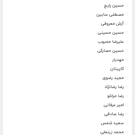
حسین رایج
مصطفی سابین
آرش معروفی
حسین حسینی
علیرضا محبوب
حسین حصارکی
مهدیار
کاپیتان
مجید رضوی
رضا رضانژاد
رضا مرانلو
امیر عرفانی
رضا صادقی
سعید شمس
محمد زینعلی