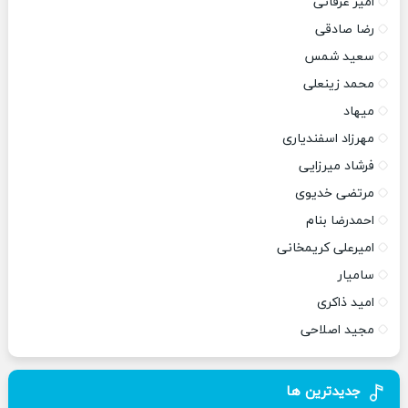
امیر عرفانی
رضا صادقی
سعید شمس
محمد زینعلی
میهاد
مهرزاد اسفندیاری
فرشاد میرزایی
مرتضی خدیوی
احمدرضا بنام
امیرعلی کریمخانی
سامیار
امید ذاکری
مجید اصلاحی
جدیدترین ها