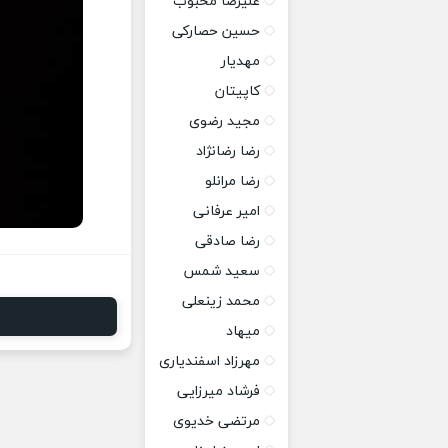
علیرضا محبوب
حسین حصارکی
مهدیار
کاپیتان
مجید رضوی
رضا رضانژاد
رضا مرانلو
امیر عرفانی
رضا صادقی
سعید شمس
محمد زینعلی
میهاد
مهرزاد اسفندیاری
فرشاد میرزایی
مرتضی خدیوی