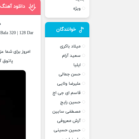
دانلود آهنگ 
ویژه
د
خوانندگان
Bala 320 | 128 Dar
میلاد باکری
امروز برای شما عز
سعید آرام
پاتوق آ
ایلیا
حسن جمالی
علیرضا ولایی
قاسم ای جی اچ
حسین رایج
مصطفی سابین
آرش معروفی
حسین حسینی