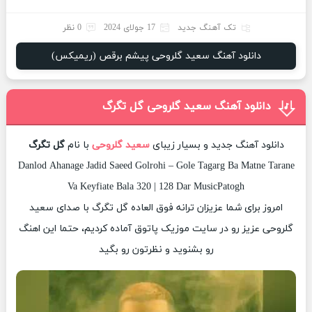
تک آهنگ جدید
17 جولای 2024
0 نظر
دانلود آهنگ سعید گلروحی پیشم برقص (ریمیکس)
دانلود آهنگ سعید گلروحی گل تگرگ
دانلود آهنگ جدید و بسیار زیبای
سعید گلروحی
با نام
گل تگرگ
Danlod Ahanage Jadid Saeed Golrohi – Gole Tagarg Ba Matne Tarane
Va Keyfiate Bala 320 | 128 Dar MusicPatogh
امروز برای شما عزیزان ترانه فوق العاده گل تگرگ با صدای سعید
گلروحی عزیز رو در سایت موزیک پاتوق آماده کردیم، حتما این اهنگ
رو بشنوید و نظرتون رو بگید