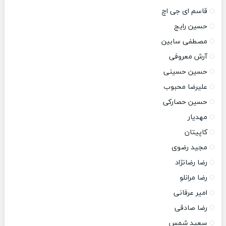
قاسم ای جی اچ
حسین رایج
مصطفی سابین
آرش معروفی
حسین حسینی
علیرضا محبوب
حسین حصارکی
مهدیار
کاپیتان
مجید رضوی
رضا رضانژاد
رضا مرانلو
امیر عرفانی
رضا صادقی
سعید شمس