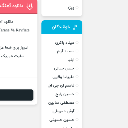
دانلود آهنگ
ویژه
دانلود آ
خوانندگان
arane Va Keyfiate
میلاد باکری
امروز برای شما عز
سعید آرام
سایت موزیک پات
ایلیا
حسن جمالی
علیرضا ولایی
قاسم ای جی اچ
حسین رایج
مصطفی سابین
آرش معروفی
حسین حسینی