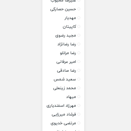
علیرضا محبوب
حسین حصارکی
مهدیار
کاپیتان
مجید رضوی
رضا رضانژاد
رضا مرانلو
امیر عرفانی
رضا صادقی
سعید شمس
محمد زینعلی
میهاد
مهرزاد اسفندیاری
فرشاد میرزایی
مرتضی خدیوی