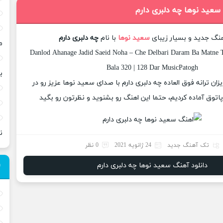
 سعید نوها چه دلبری دارم
هنگ جدید و بسیار زیبای
سعید نوها
با نام
چه دلبری دارم
م
Danlod Ahanage Jadid Saeid Noha – Che Delbari Daram Ba Matne T
Bala 320 | 128 Dar MusicPatogh
ب
یزان ترانه فوق العاده چه دلبری دارم با صدای سعید نوها عزیز رو در
وق آماده کردیم، حتما این اهنگ رو بشنوید و نظرتون رو بگید
ن
تک آهنگ جدید
24 ژانویه 2021
0 نظر
دانلود آهنگ سعید نوها چه دلبری دارم