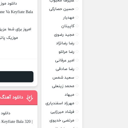
علیرضا محبوب
دانلود موز
حسین حصارکی
ne Va Keyfiate Bala
مهدیار
کاپیتان
امروز برای شما عزی
مجید رضوی
موزیک پاتوق
رضا رضانژاد
رضا مرانلو
امیر عرفانی
رضا صادقی
سعید شمس
محمد زینعلی
میهاد
دانلود آه
مهرزاد اسفندیاری
فرشاد میرزایی
دانلود
مرتضی خدیوی
Keyfiate Bala 320 |