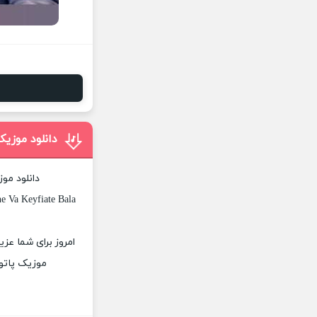
دانلود موز
دانلود مو
e Va Keyfiate Bala
امروز برای شما عز
موزیک پاتوق