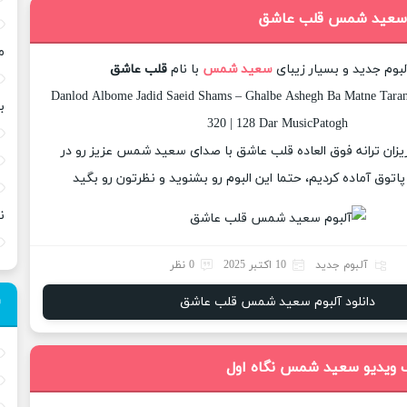
وم سعید شمس قلب عاشق
م
آلبوم جدید و بسیار زیبای
سعید شمس
با نام
قلب عاشق
Danlod Albome Jadid Saeid Shams – Ghalbe Ashegh Ba Matne Taran
ب
320 | 128 Dar MusicPatogh
زیزان ترانه فوق العاده قلب عاشق با صدای سعید شمس عزیز رو در
وق آماده کردیم، حتما این البوم رو بشنوید و نظرتون رو بگید
ن
آلبوم جدید
10 اکتبر 2025
0 نظر
دانلود آلبوم سعید شمس قلب عاشق
ک ویدیو سعید شمس نگاه اول