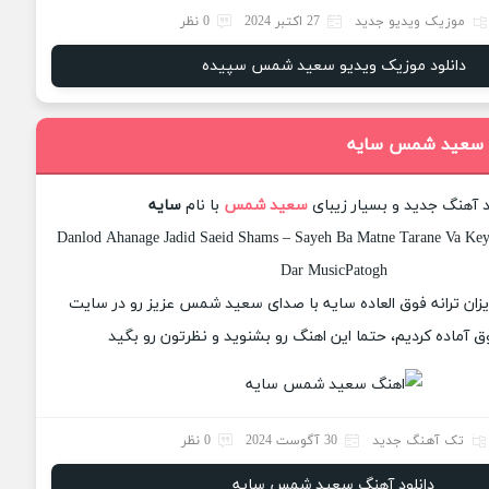
موزیک ویدیو جدید
27 اکتبر 2024
0 نظر
دانلود موزیک ویدیو سعید شمس سپیده
گ سعید شمس سایه
د آهنگ جدید و بسیار زیبای
سعید شمس
با نام
سایه
Danlod Ahanage Jadid Saeid Shams – Sayeh Ba Matne Tarane Va Keyf
Dar MusicPatogh
زیزان ترانه فوق العاده سایه با صدای سعید شمس عزیز رو در سایت
 آماده کردیم، حتما این اهنگ رو بشنوید و نظرتون رو بگید
تک آهنگ جدید
30 آگوست 2024
0 نظر
دانلود آهنگ سعید شمس سایه