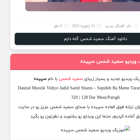
تک آهنگ جدید
15 ژانویه 2025
0 نظر
دانلود آهنگ سعید شمس گله دارم
یک ویدیو سعید شمس سپیده
زیک ویدیو جدید و بسیار زیبای
سعید شمس
با نام
سپیده
Danlod Moozik Vidiyo Jadid Saeid Shams – Sepideh Ba Matne Taran
320 | 128 Dar MusicPatogh
یزان ترانه فوق العاده سپیده با صدای سعید شمس عزیز رو در سایت
 آماده کردیم، حتما این ویدئو رو بشنوید و نظرتون رو بگید