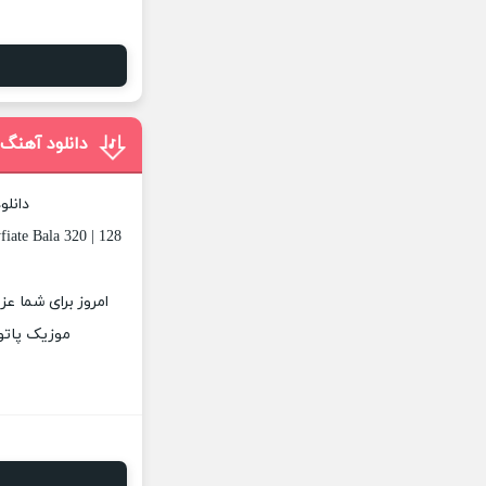
دانلود آهن
دانلو
iate Bala 320 | 128
امروز برای شما ع
موزیک پاتوق