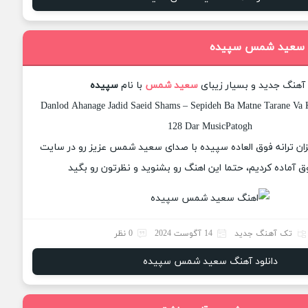
گ سعید شمس سپیده
 آهنگ جدید و بسیار زیبای
سعید شمس
با نام
سپیده
Danlod Ahanage Jadid Saeid Shams – Sepideh Ba Matne Tarane Va K
128 Dar MusicPatogh
یزان ترانه فوق العاده سپیده با صدای سعید شمس عزیز رو در سایت
 آماده کردیم، حتما این اهنگ رو بشنوید و نظرتون رو بگید
تک آهنگ جدید
14 آگوست 2024
0 نظر
دانلود آهنگ سعید شمس سپیده