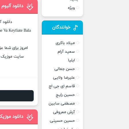
دانلود آلب
ویژه
دانلود 
خوانندگان
e Va Keyfiate Bala
میلاد باکری
امروز برای شما ع
سعید آرام
سایت موزیک پات
ایلیا
حسن جمالی
علیرضا ولایی
قاسم ای جی اچ
حسین رایج
مصطفی سابین
آرش معروفی
دانلود موزی
حسین حسینی