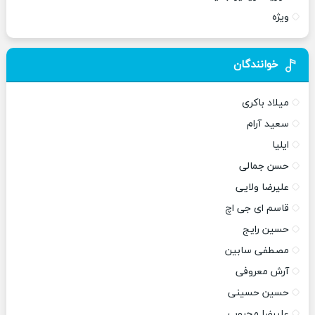
ویژه
خوانندگان
میلاد باکری
سعید آرام
ایلیا
حسن جمالی
علیرضا ولایی
قاسم ای جی اچ
حسین رایج
مصطفی سابین
آرش معروفی
حسین حسینی
علیرضا محبوب