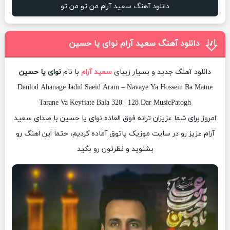
دانلود آهنگ سعید آرام من تو من تو
دانلود آهنگ سعید آرام نوای یا حسین
دانلود آهنگ جدید و بسیار زیبای
سعید آرام
با نام
نوای یا حسین
Danlod Ahanage Jadid Saeid Aram – Navaye Ya Hossein Ba Matne
Tarane Va Keyfiate Bala 320 | 128 Dar MusicPatogh
امروز برای شما عزیزان ترانه فوق العاده نوای یا حسین با صدای سعید
آرام عزیز رو در سایت موزیک پاتوق آماده کردیم، حتما این اهنگ رو
بشنوید و نظرتون رو بگید