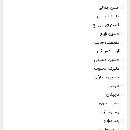
حسن جمالی
علیرضا ولایی
قاسم ای جی اچ
حسین رایج
مصطفی سابین
آرش معروفی
حسین حسینی
علیرضا محبوب
حسین حصارکی
مهدیار
کاپیتان
مجید رضوی
رضا رضانژاد
رضا مرانلو
امیر عرفانی