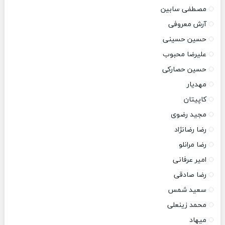
مصطفی سابین
آرش معروفی
حسین حسینی
علیرضا محبوب
حسین حصارکی
مهدیار
کاپیتان
مجید رضوی
رضا رضانژاد
رضا مرانلو
امیر عرفانی
رضا صادقی
سعید شمس
محمد زینعلی
میهاد