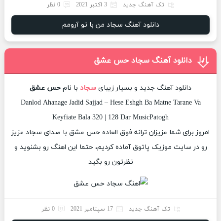
تک آهنگ جدید
3 اکتبر 2021
0 نظر
دانلود آهنگ سجاد من با تو آرومم
دانلود آهنگ سجاد حس عشق
دانلود آهنگ جدید و بسیار زیبای
سجاد
با نام
حس عشق
Danlod Ahanage Jadid Sajjad – Hese Eshgh Ba Matne Tarane Va
Keyfiate Bala 320 | 128 Dar MusicPatogh
امروز برای شما عزیزان ترانه فوق العاده حس عشق با صدای سجاد عزیز
رو در سایت موزیک پاتوق آماده کردیم، حتما این اهنگ رو بشنوید و
نظرتون رو بگید
تک آهنگ جدید
17 سپتامبر 2021
0 نظر