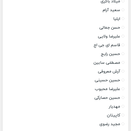
میلاد باکری
سعید آرام
ایلیا
حسن جمالی
علیرضا ولایی
قاسم ای جی اچ
حسین رایج
مصطفی سابین
آرش معروفی
حسین حسینی
علیرضا محبوب
حسین حصارکی
مهدیار
کاپیتان
مجید رضوی