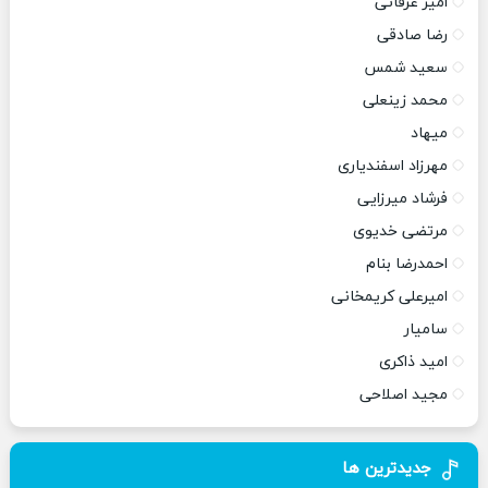
امیر عرفانی
رضا صادقی
سعید شمس
محمد زینعلی
میهاد
مهرزاد اسفندیاری
فرشاد میرزایی
مرتضی خدیوی
احمدرضا بنام
امیرعلی کریمخانی
سامیار
امید ذاکری
مجید اصلاحی
جدیدترین ها