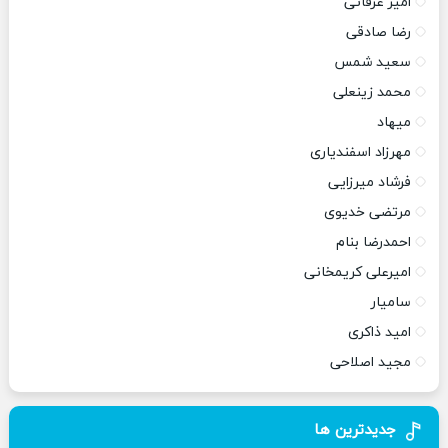
امیر عرفانی
رضا صادقی
سعید شمس
محمد زینعلی
میهاد
مهرزاد اسفندیاری
فرشاد میرزایی
مرتضی خدیوی
احمدرضا بنام
امیرعلی کریمخانی
سامیار
امید ذاکری
مجید اصلاحی
جدیدترین ها