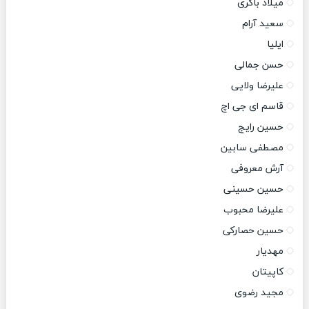
میلاد باکری
سعید آرام
ایلیا
حسن جمالی
علیرضا ولایی
قاسم ای جی اچ
حسین رایج
مصطفی سابین
آرش معروفی
حسین حسینی
علیرضا محبوب
حسین حصارکی
مهدیار
کاپیتان
مجید رضوی