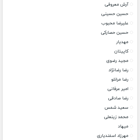
آرش معروفی
حسین حسینی
علیرضا محبوب
حسین حصارکی
مهدیار
کاپیتان
مجید رضوی
رضا رضانژاد
رضا مرانلو
امیر عرفانی
رضا صادقی
سعید شمس
محمد زینعلی
میهاد
مهرزاد اسفندیاری