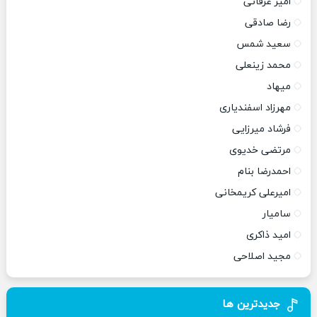
امیر عرفانی
رضا صادقی
سعید شمس
محمد زینعلی
میهاد
مهرزاد اسفندیاری
فرشاد میرزایی
مرتضی خدیوی
احمدرضا بنام
امیرعلی کریمخانی
سامیار
امید ذاکری
مجید اصلاحی
جدیدترین ها