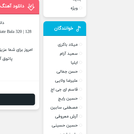
دانلود آهنگ 
ویژه
دان
خوانندگان
ate Bala 320 | 128
میلاد باکری
امروز برای شما عزیز
سعید آرام
پاتوق آ
ایلیا
حسن جمالی
علیرضا ولایی
قاسم ای جی اچ
حسین رایج
مصطفی سابین
آرش معروفی
حسین حسینی