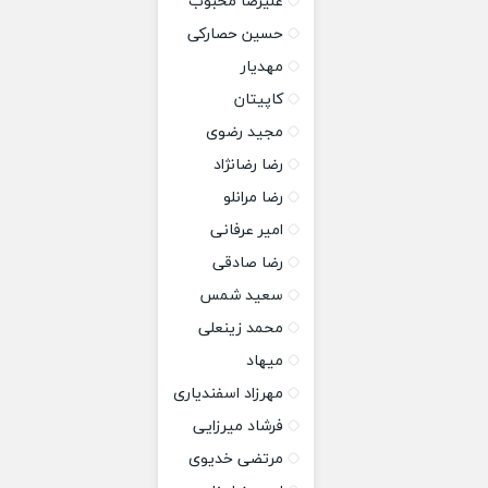
علیرضا محبوب
حسین حصارکی
مهدیار
کاپیتان
مجید رضوی
رضا رضانژاد
رضا مرانلو
امیر عرفانی
رضا صادقی
سعید شمس
محمد زینعلی
میهاد
مهرزاد اسفندیاری
فرشاد میرزایی
مرتضی خدیوی