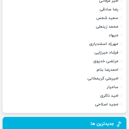
امیر عرفانی
رضا صادقی
سعید شمس
محمد زینعلی
میهاد
مهرزاد اسفندیاری
فرشاد میرزایی
مرتضی خدیوی
احمدرضا بنام
امیرعلی کریمخانی
سامیار
امید ذاکری
مجید اصلاحی
جدیدترین ها