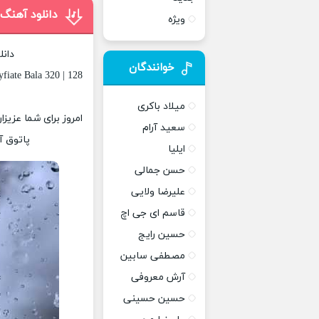
دانلود آهنگ
ویژه
دانل
خوانندگان
iate Bala 320 | 128
میلاد باکری
امروز برای شما عزیز
سعید آرام
پاتوق آ
ایلیا
حسن جمالی
علیرضا ولایی
قاسم ای جی اچ
حسین رایج
مصطفی سابین
آرش معروفی
حسین حسینی