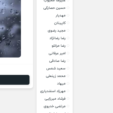
علیرضا محبوب
حسین حصارکی
مهدیار
کاپیتان
مجید رضوی
رضا رضانژاد
رضا مرانلو
امیر عرفانی
رضا صادقی
سعید شمس
محمد زینعلی
میهاد
مهرزاد اسفندیاری
فرشاد میرزایی
مرتضی خدیوی