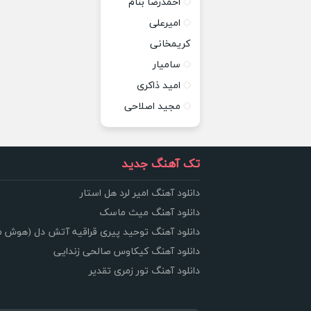
احمدرضا بنام
امیرعلی
کریمخانی
سامیار
امید ذاکری
مجید اصلاحی
تک آهنگ جدید
دانلود آهنگ امیر لرد هل استار
دانلود آهنگ میث ماسک
دانلود آهنگ توحید پیری قراقیه آتش دل (هوش 
دانلود آهنگ کیکاوس صالحی زندایی
دانلود آهنگ تور زمری تقدیر