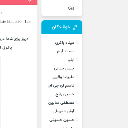
ویژه
دا
ate Bala 320 | 128
خوانندگان
امروز برای شما عز
میلاد باکری
پاتوق آ
سعید آرام
ایلیا
حسن جمالی
علیرضا ولایی
قاسم ای جی اچ
حسین رایج
مصطفی سابین
آرش معروفی
حسین حسینی