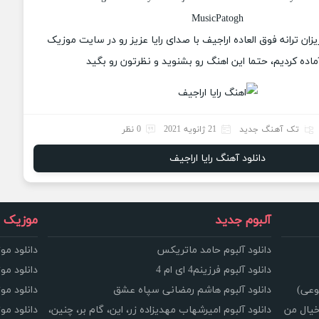
MusicPatogh
یزان ترانه فوق العاده اراجیف با صدای رایا عزیز رو در سایت موزیک
ماده کردیم، حتما این اهنگ رو بشنوید و نظرتون رو بگید
تک آهنگ جدید
21 ژانویه 2021
0 نظر
دانلود آهنگ رایا اراجیف
آلبوم جدید
موزیک و
دانلود آلبوم حامد ماتریکس
دانلود مو
دانلود آلبوم فرزینم4 ای ام 4
دانلود مو
وعی)
دانلود آلبوم هاشم رمضانی سپاه عشق
دانلود مو
خیال من
دانلود آلبوم امیرشهاب مهدیزاده زر، این، گام بر، چنین،
دانلود م