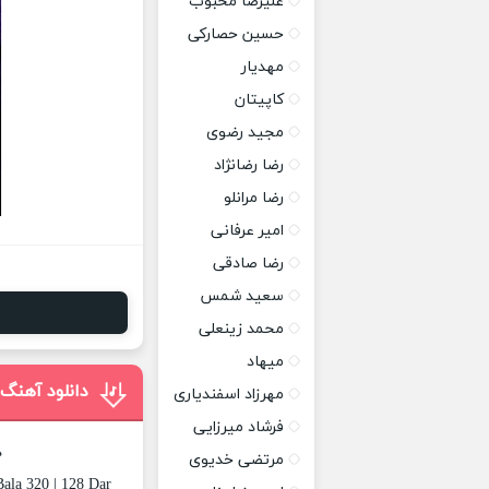
علیرضا محبوب
حسین حصارکی
مهدیار
کاپیتان
مجید رضوی
رضا رضانژاد
رضا مرانلو
امیر عرفانی
رضا صادقی
سعید شمس
محمد زینعلی
میهاد
دانلود آهنگ 
مهرزاد اسفندیاری
فرشاد میرزایی
د
مرتضی خدیوی
ala 320 | 128 Dar