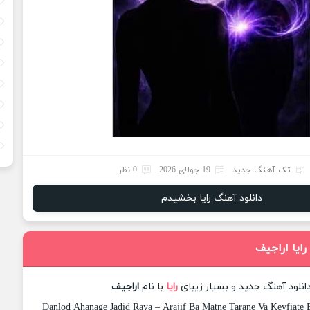
تک آهنگ جدید
19 جولای 2026
0 نظر
دانلود آهنگ رایا بخشیدم
رایا اراجیف
انلود آهنگ جدید و بسیار زیبای
رایا
با نام
اراجیف
Danlod Ahanage Jadid Raya – Arajif Ba Matne Tarane Va Keyfiate B