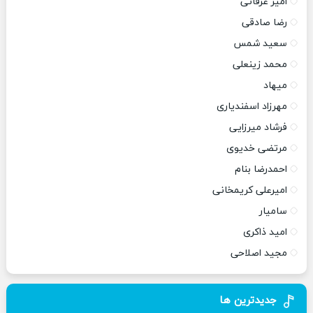
امیر عرفانی
رضا صادقی
سعید شمس
محمد زینعلی
میهاد
مهرزاد اسفندیاری
فرشاد میرزایی
مرتضی خدیوی
احمدرضا بنام
امیرعلی کریمخانی
سامیار
امید ذاکری
مجید اصلاحی
جدیدترین ها