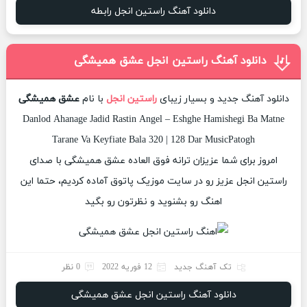
دانلود آهنگ راستین انجل رابطه
دانلود آهنگ راستین انجل عشق همیشگی
دانلود آهنگ جدید و بسیار زیبای
راستین انجل
با نام
عشق همیشگی
Danlod Ahanage Jadid Rastin Angel – Eshghe Hamishegi Ba Matne
Tarane Va Keyfiate Bala 320 | 128 Dar MusicPatogh
امروز برای شما عزیزان ترانه فوق العاده عشق همیشگی با صدای
راستین انجل عزیز رو در سایت موزیک پاتوق آماده کردیم، حتما این
اهنگ رو بشنوید و نظرتون رو بگید
تک آهنگ جدید
12 فوریه 2022
0 نظر
دانلود آهنگ راستین انجل عشق همیشگی