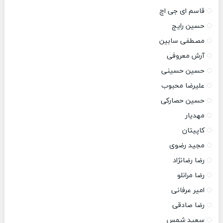
قاسم ای جی اچ
حسین رایج
مصطفی سابین
آرش معروفی
حسین حسینی
علیرضا محبوب
حسین حصارکی
مهدیار
کاپیتان
مجید رضوی
رضا رضانژاد
رضا مرانلو
امیر عرفانی
رضا صادقی
سعید شمس