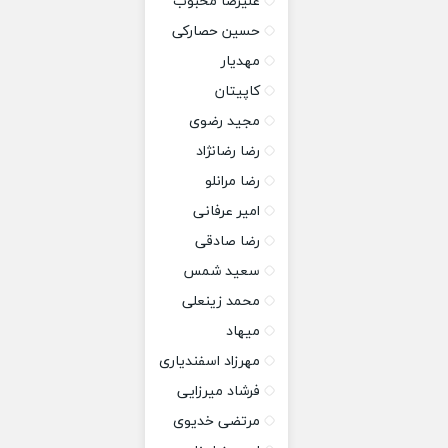
علیرضا محبوب
حسین حصارکی
مهدیار
کاپیتان
مجید رضوی
رضا رضانژاد
رضا مرانلو
امیر عرفانی
رضا صادقی
سعید شمس
محمد زینعلی
میهاد
مهرزاد اسفندیاری
فرشاد میرزایی
مرتضی خدیوی