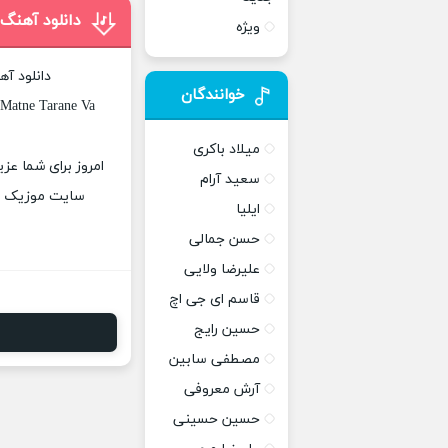
دانلود آهنگ 
ویژه
دانلود آ
خوانندگان
 Matne Tarane Va
میلاد باکری
امروز برای شما عزی
سعید آرام
سایت موزیک پات
ایلیا
حسن جمالی
علیرضا ولایی
قاسم ای جی اچ
حسین رایج
مصطفی سابین
آرش معروفی
حسین حسینی