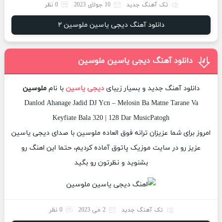
تک آهنگ جدید
10 جولای 2023
0 نظر
دانلود آهنگ دیجی یاسین ملوسین ۲
دانلود آهنگ دیجی یاسین ملوسین
دانلود آهنگ جدید و بسیار زیبای
دیجی یاسین
با نام
ملوسین
Danlod Ahanage Jadid DJ Ycn – Melosin Ba Matne Tarane Va
Keyfiate Bala 320 | 128 Dar MusicPatogh
امروز برای شما عزیزان ترانه فوق العاده ملوسین با صدای دیجی یاسین
عزیز رو در سایت موزیک پاتوق آماده کردیم، حتما این اهنگ رو
بشنوید و نظرتون رو بگید
تک آهنگ جدید
2 می 2023
0 نظر