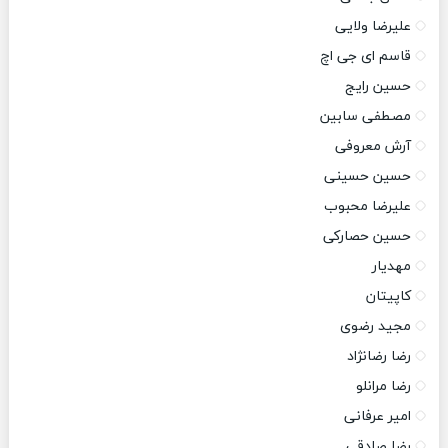
علیرضا ولایی
قاسم ای جی اچ
حسین رایج
مصطفی سابین
آرش معروفی
حسین حسینی
علیرضا محبوب
حسین حصارکی
مهدیار
کاپیتان
مجید رضوی
رضا رضانژاد
رضا مرانلو
امیر عرفانی
رضا صادقی