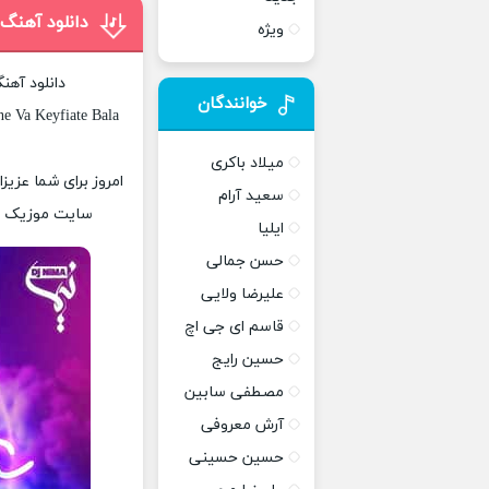
دانلود آهنگ 
ویژه
دانلود آهن
خوانندگان
e Va Keyfiate Bala
میلاد باکری
سعید آرام
سایت موزیک پات
ایلیا
حسن جمالی
علیرضا ولایی
قاسم ای جی اچ
حسین رایج
مصطفی سابین
آرش معروفی
حسین حسینی