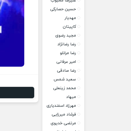
علیرضا محبوب
حسین حصارکی
مهدیار
کاپیتان
مجید رضوی
رضا رضانژاد
رضا مرانلو
امیر عرفانی
رضا صادقی
سعید شمس
محمد زینعلی
میهاد
مهرزاد اسفندیاری
فرشاد میرزایی
مرتضی خدیوی