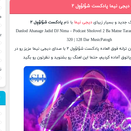
دیجی نیما پادکست شوُلوُوِل ۲
م
گ جدید و بسیار زیبای
دیجی نیما
با نام
پادکست شوُلوُوِل ۲
Danlod Ahanage Jadid DJ Nima – Podcast Sholovel 2 Ba Matne Taran
ب
320 | 128 Dar MusicPatogh
امروز برای شما عزیزان ترانه فوق العاده پادکست شوُلوُوِل ۲ با صدای دیجی نیما عزیز رو در
وق آماده کردیم، حتما این اهنگ رو بشنوید و نظرتون رو بگید
ن