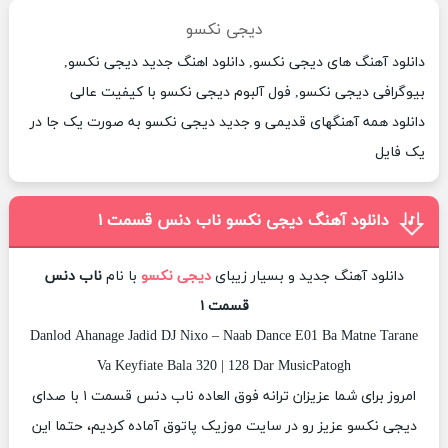
دیجى نکسو
دانلود آهنگ های دیجى نکسو, دانلود اهنگ جدید دیجى نکسو,
بیوگرافی دیجى نکسو, فول آلبوم دیجى نکسو با کیفیت عالی
دانلود همه آهنگهای قدیمی و جدید دیجى نکسو به صورت یک جا در
یک فایل
دانلود آهنگ دیجى نکسو ناب دنس قسمت ١
دانلود آهنگ جدید و بسیار زیبای
دیجى نکسو
با نام
ناب دنس
قسمت ١
Danlod Ahanage Jadid DJ Nixo – Naab Dance E01 Ba Matne Tarane
Va Keyfiate Bala 320 | 128 Dar MusicPatogh
امروز برای شما عزیزان ترانه فوق العاده ناب دنس قسمت ١ با صدای
دیجى نکسو عزیز رو در سایت موزیک پاتوق آماده کردیم، حتما این