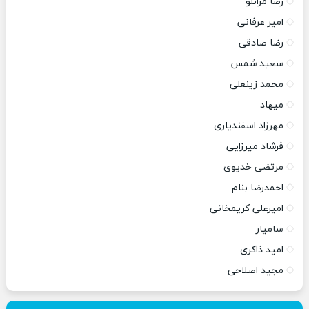
رضا مرانلو
امیر عرفانی
رضا صادقی
سعید شمس
محمد زینعلی
میهاد
مهرزاد اسفندیاری
فرشاد میرزایی
مرتضی خدیوی
احمدرضا بنام
امیرعلی کریمخانی
سامیار
امید ذاکری
مجید اصلاحی