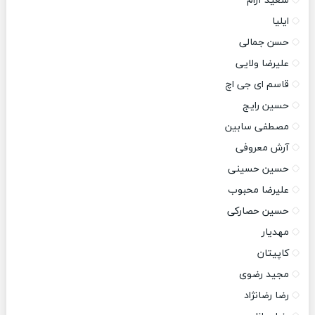
سعید آرام
ایلیا
حسن جمالی
علیرضا ولایی
قاسم ای جی اچ
حسین رایج
مصطفی سابین
آرش معروفی
حسین حسینی
علیرضا محبوب
حسین حصارکی
مهدیار
کاپیتان
مجید رضوی
رضا رضانژاد