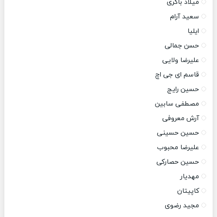
میلاد باکری
سعید آرام
ایلیا
حسن جمالی
علیرضا ولایی
قاسم ای جی اچ
حسین رایج
مصطفی سابین
آرش معروفی
حسین حسینی
علیرضا محبوب
حسین حصارکی
مهدیار
کاپیتان
مجید رضوی