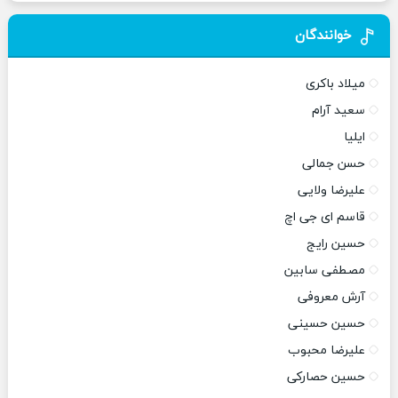
خوانندگان
میلاد باکری
سعید آرام
ایلیا
حسن جمالی
علیرضا ولایی
قاسم ای جی اچ
حسین رایج
مصطفی سابین
آرش معروفی
حسین حسینی
علیرضا محبوب
حسین حصارکی