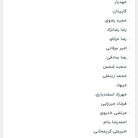
مهدیار
کاپیتان
مجید رضوی
رضا رضانژاد
رضا مرانلو
امیر عرفانی
رضا صادقی
سعید شمس
محمد زینعلی
میهاد
مهرزاد اسفندیاری
فرشاد میرزایی
مرتضی خدیوی
احمدرضا بنام
امیرعلی کریمخانی