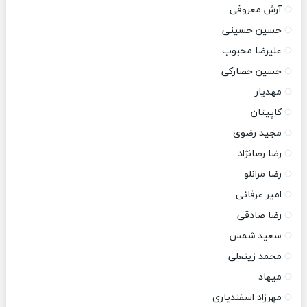
آرش معروفی
حسین حسینی
علیرضا محبوب
حسین حصارکی
مهدیار
کاپیتان
مجید رضوی
رضا رضانژاد
رضا مرانلو
امیر عرفانی
رضا صادقی
سعید شمس
محمد زینعلی
میهاد
مهرزاد اسفندیاری