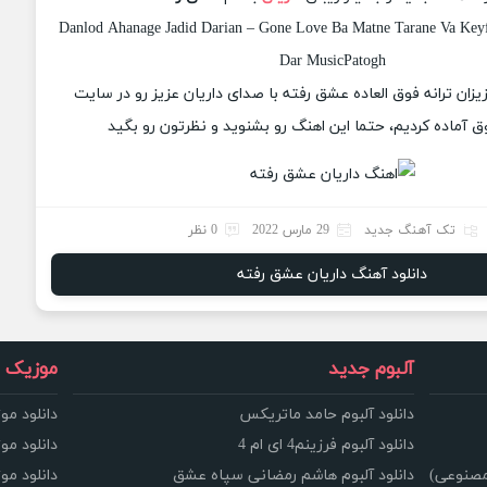
Danlod Ahanage Jadid Darian – Gone Love Ba Matne Tarane Va Keyfi
Dar MusicPatogh
زیزان ترانه فوق العاده عشق رفته با صدای داریان عزیز رو در سایت
 آماده کردیم، حتما این اهنگ رو بشنوید و نظرتون رو بگید
تک آهنگ جدید
29 مارس 2022
0 نظر
دانلود آهنگ داریان عشق رفته
آلبوم جدید
موزیک و
دانلود آلبوم حامد ماتریکس
دانلود مو
دانلود آلبوم فرزینم4 ای ام 4
دانلود مو
مصنوعی)
دانلود آلبوم هاشم رمضانی سپاه عشق
دانلود مو