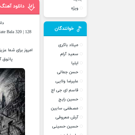
دانلود آهنگ 
ویژه
دان
خوانندگان
ate Bala 320 | 128
میلاد باکری
امروز برای شما عزی
سعید آرام
پاتوق آ
ایلیا
حسن جمالی
علیرضا ولایی
قاسم ای جی اچ
حسین رایج
مصطفی سابین
آرش معروفی
حسین حسینی