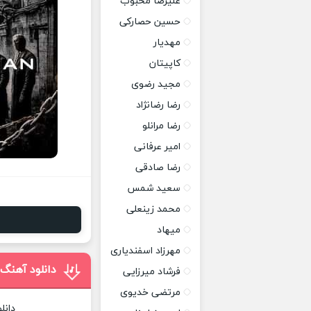
علیرضا محبوب
حسین حصارکی
مهدیار
کاپیتان
مجید رضوی
رضا رضانژاد
رضا مرانلو
امیر عرفانی
رضا صادقی
سعید شمس
محمد زینعلی
میهاد
مهرزاد اسفندیاری
دانلود آهنگ
فرشاد میرزایی
مرتضی خدیوی
دانل