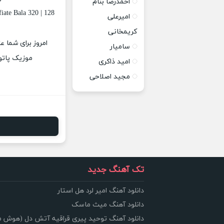
احمدرضا بنام
ate Bala 320 | 128
امیرعلی
کریمخانی
امروز برای شما ع
سامیار
موزیک پاتوق
امید ذاکری
مجید اصلاحی
تک آهنگ جدید
دانلود آهنگ امیر لرد هل استار
دانلود آهنگ میث ماسک
دانلود آهنگ توحید پیری قراقیه آتش دل (هوش 