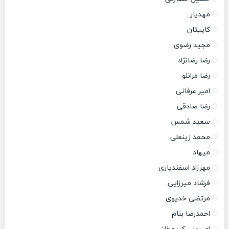
مهدیار
کاپیتان
مجید رضوی
رضا رضانژاد
رضا مرانلو
امیر عرفانی
رضا صادقی
سعید شمس
محمد زینعلی
میهاد
مهرزاد اسفندیاری
فرشاد میرزایی
مرتضی خدیوی
احمدرضا بنام