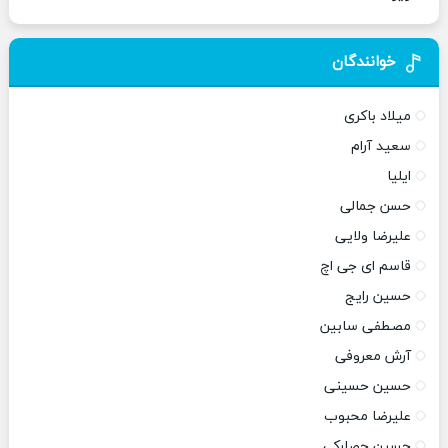
خوانندگان
میلاد باکری
سعید آرام
ایلیا
حسن جمالی
علیرضا ولایی
قاسم ای جی اچ
حسین رایج
مصطفی سابین
آرش معروفی
حسین حسینی
علیرضا محبوب
حسین حصارکی