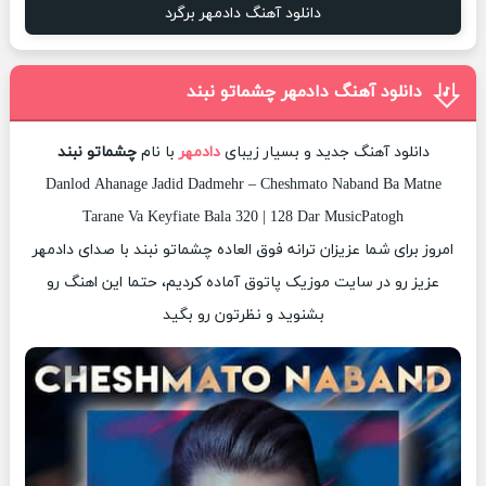
دانلود آهنگ دادمهر برگرد
دانلود آهنگ دادمهر چشماتو نبند
دانلود آهنگ جدید و بسیار زیبای
دادمهر
با نام
چشماتو نبند
Danlod Ahanage Jadid Dadmehr – Cheshmato Naband Ba Matne
Tarane Va Keyfiate Bala 320 | 128 Dar MusicPatogh
امروز برای شما عزیزان ترانه فوق العاده چشماتو نبند با صدای دادمهر
عزیز رو در سایت موزیک پاتوق آماده کردیم، حتما این اهنگ رو
بشنوید و نظرتون رو بگید