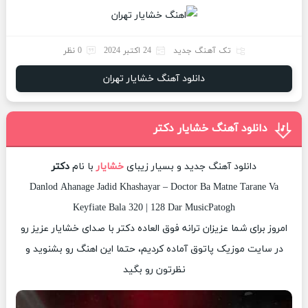
تک آهنگ جدید
24 اکتبر 2024
0 نظر
دانلود آهنگ خشایار تهران
دانلود آهنگ خشایار دکتر
دانلود آهنگ جدید و بسیار زیبای
خشایار
با نام
دکتر
Danlod Ahanage Jadid Khashayar – Doctor Ba Matne Tarane Va
Keyfiate Bala 320 | 128 Dar MusicPatogh
امروز برای شما عزیزان ترانه فوق العاده دکتر با صدای خشایار عزیز رو
در سایت موزیک پاتوق آماده کردیم، حتما این اهنگ رو بشنوید و
نظرتون رو بگید