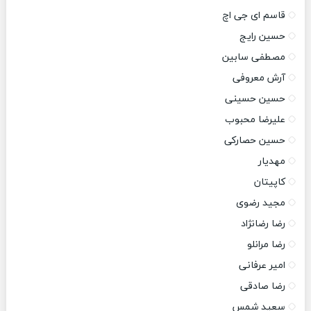
قاسم ای جی اچ
حسین رایج
مصطفی سابین
آرش معروفی
حسین حسینی
علیرضا محبوب
حسین حصارکی
مهدیار
کاپیتان
مجید رضوی
رضا رضانژاد
رضا مرانلو
امیر عرفانی
رضا صادقی
سعید شمس